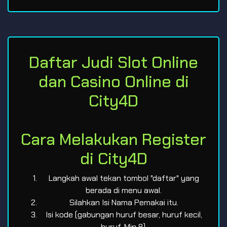
Daftar Judi Slot Online
dan Casino Online di
City4D
Cara Melakukan Register
di City4D
Langkah awal tekan tombol "daftar" yang
berada di menu awal.
Silahkan Isi Nama Pemakai itu.
Isi kode (gabungan huruf besar, huruf kecil,
huruf. Min 8).